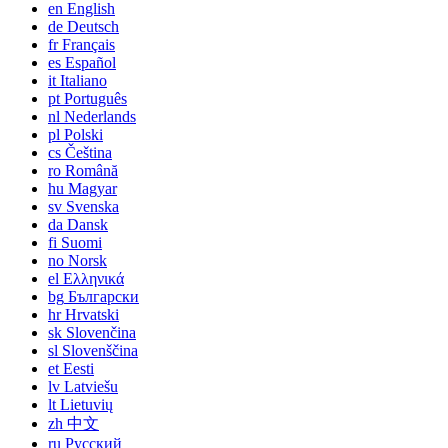
en
English
de
Deutsch
fr
Français
es
Español
it
Italiano
pt
Português
nl
Nederlands
pl
Polski
cs
Čeština
ro
Română
hu
Magyar
sv
Svenska
da
Dansk
fi
Suomi
no
Norsk
el
Ελληνικά
bg
Български
hr
Hrvatski
sk
Slovenčina
sl
Slovenščina
et
Eesti
lv
Latviešu
lt
Lietuvių
zh
中文
ru
Русский