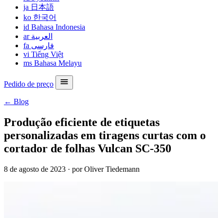
ja
日本語
ko
한국어
id
Bahasa Indonesia
ar
العربية
fa
فارسی
vi
Tiếng Việt
ms
Bahasa Melayu
Pedido de preço
← Blog
Produção eficiente de etiquetas
personalizadas em tiragens curtas com o
cortador de folhas Vulcan SC-350
8 de agosto de 2023
·
por Oliver Tiedemann