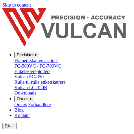
Skip to content
Produkter
▾
Flatbed-skæremaskiner
FC-500VC / FC-700VC
Etiketskæreplotters
Vulcan SC-350
Rulle-til-rulle etiketskærere
Vulcan LC-350R
Downloads
Om os
▾
Om os
Forhandlere
Blog
Kontakt
DA