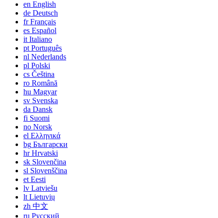
en
English
de
Deutsch
fr
Français
es
Español
it
Italiano
pt
Português
nl
Nederlands
pl
Polski
cs
Čeština
ro
Română
hu
Magyar
sv
Svenska
da
Dansk
fi
Suomi
no
Norsk
el
Ελληνικά
bg
Български
hr
Hrvatski
sk
Slovenčina
sl
Slovenščina
et
Eesti
lv
Latviešu
lt
Lietuvių
zh
中文
ru
Русский