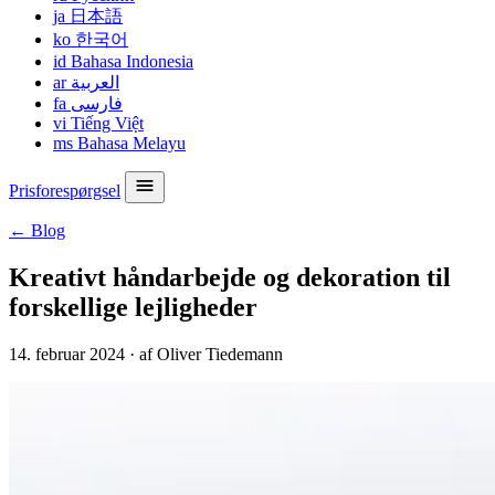
ja
日本語
ko
한국어
id
Bahasa Indonesia
ar
العربية
fa
فارسی
vi
Tiếng Việt
ms
Bahasa Melayu
Prisforespørgsel
← Blog
Kreativt håndarbejde og dekoration til
forskellige lejligheder
14. februar 2024
·
af Oliver Tiedemann