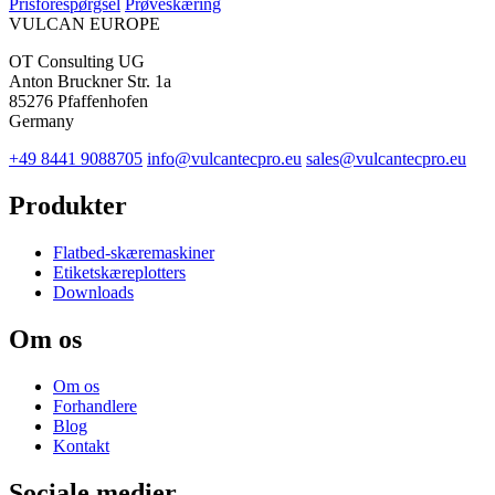
Prisforespørgsel
Prøveskæring
VULCAN
EUROPE
OT Consulting UG
Anton Bruckner Str. 1a
85276 Pfaffenhofen
Germany
+49 8441 9088705
info@vulcantecpro.eu
sales@vulcantecpro.eu
Produkter
Flatbed-skæremaskiner
Etiketskæreplotters
Downloads
Om os
Om os
Forhandlere
Blog
Kontakt
Sociale medier