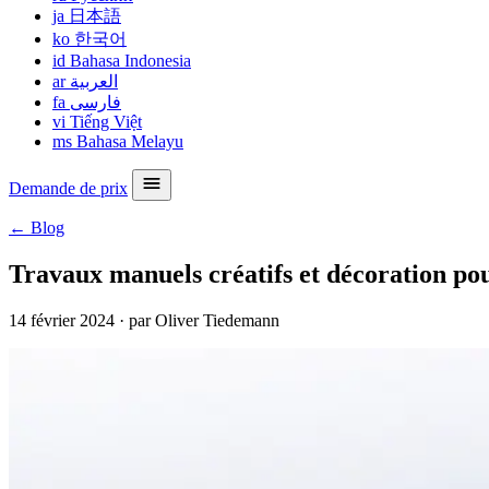
ja
日本語
ko
한국어
id
Bahasa Indonesia
ar
العربية
fa
فارسی
vi
Tiếng Việt
ms
Bahasa Melayu
Demande de prix
← Blog
Travaux manuels créatifs et décoration pou
14 février 2024
·
par Oliver Tiedemann