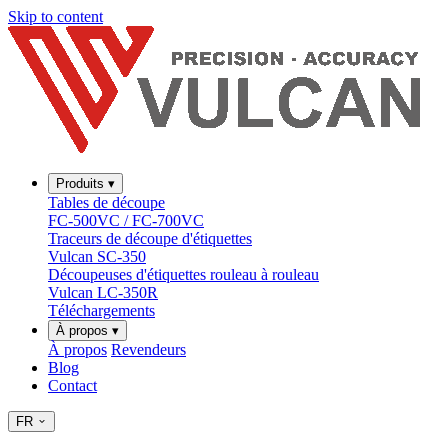
Skip to content
Produits
▾
Tables de découpe
FC-500VC / FC-700VC
Traceurs de découpe d'étiquettes
Vulcan SC-350
Découpeuses d'étiquettes rouleau à rouleau
Vulcan LC-350R
Téléchargements
À propos
▾
À propos
Revendeurs
Blog
Contact
FR