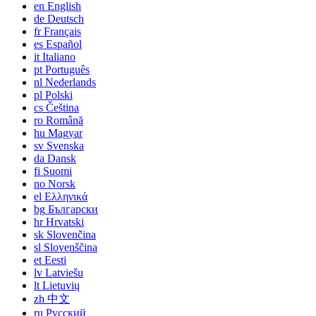
en
English
de
Deutsch
fr
Français
es
Español
it
Italiano
pt
Português
nl
Nederlands
pl
Polski
cs
Čeština
ro
Română
hu
Magyar
sv
Svenska
da
Dansk
fi
Suomi
no
Norsk
el
Ελληνικά
bg
Български
hr
Hrvatski
sk
Slovenčina
sl
Slovenščina
et
Eesti
lv
Latviešu
lt
Lietuvių
zh
中文
ru
Русский