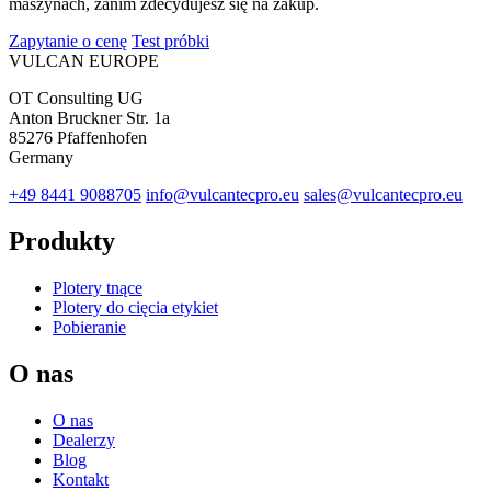
maszynach, zanim zdecydujesz się na zakup.
Zapytanie o cenę
Test próbki
VULCAN
EUROPE
OT Consulting UG
Anton Bruckner Str. 1a
85276 Pfaffenhofen
Germany
+49 8441 9088705
info@vulcantecpro.eu
sales@vulcantecpro.eu
Produkty
Plotery tnące
Plotery do cięcia etykiet
Pobieranie
O nas
O nas
Dealerzy
Blog
Kontakt