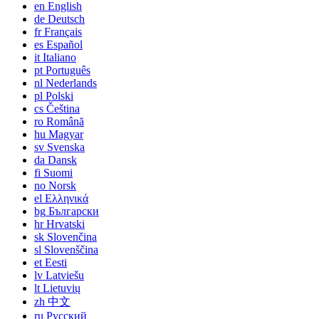
en
English
de
Deutsch
fr
Français
es
Español
it
Italiano
pt
Português
nl
Nederlands
pl
Polski
cs
Čeština
ro
Română
hu
Magyar
sv
Svenska
da
Dansk
fi
Suomi
no
Norsk
el
Ελληνικά
bg
Български
hr
Hrvatski
sk
Slovenčina
sl
Slovenščina
et
Eesti
lv
Latviešu
lt
Lietuvių
zh
中文
ru
Русский