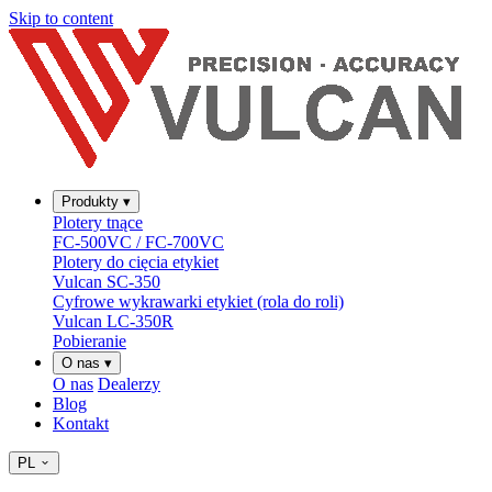
Skip to content
Produkty
▾
Plotery tnące
FC-500VC / FC-700VC
Plotery do cięcia etykiet
Vulcan SC-350
Cyfrowe wykrawarki etykiet (rola do roli)
Vulcan LC-350R
Pobieranie
O nas
▾
O nas
Dealerzy
Blog
Kontakt
PL