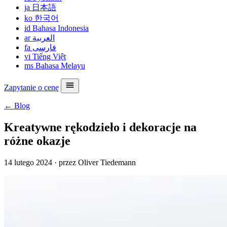
ja
日本語
ko
한국어
id
Bahasa Indonesia
ar
العربية
fa
فارسی
vi
Tiếng Việt
ms
Bahasa Melayu
Zapytanie o cenę
← Blog
Kreatywne rękodzieło i dekoracje na
różne okazje
14 lutego 2024
·
przez Oliver Tiedemann