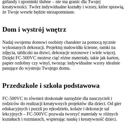
girlandy i upominki ślubne – nie ma granic dla Twojej
kreatywności. Twórz indywidualne kształty i wzory, które sprawią,
że Twoje wesele będzie niezapomniane.
Dom i wystrój wnętrz
Nadaj swojemu domowi osobisty charakter za pomocą ręcznie
wykonanych dekoracji. Projektuj malowidła ścienne, ramki na
zdjęcia, tabliczki na drzwi, dekoracje sezonowe i wiele więcej.
Dzięki FC-500VC możesz ciąć różne materiały, takie jak karton,
papier ozdobny czy winyl, tworząc indywidualne wzory idealnie
pasujące do wystroju Twojego domu.
Przedszkole i szkoła podstawowa
FC-500VC to również doskonałe narzędzie dla nauczycieli i
rodziców do realizacji kreatywnych projektów dla dzieci. Od gier
edukacyjnych i puzzli po rękodzieło, kolaże i dekoracje sal
lekcyjnych – FC-500VC pozwala tworzyć materiały w różnych
kształtach i rozmiarach, wspierając naukę i kreatywność dzieci.